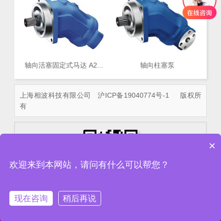
轴向活塞固定式马达 A2...
轴向柱塞泵
上海相波科技有限公司
沪ICP备19040774号-1
版权所
有
×
欢迎来到本网站，请问有什么可以帮您？
现在咨询
稍后再说
电话
联系我们
短信