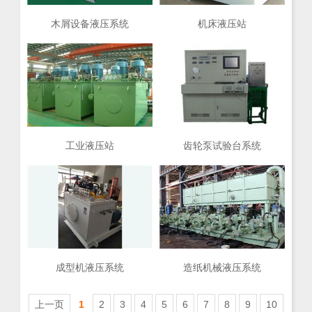
木屑设备液压系统
机床液压站
工业液压站
齿轮泵试验台系统
成型机液压系统
造纸机械液压系统
上一页
1
2
3
4
5
6
7
8
9
10